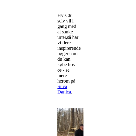
Klint.
Hvis du
🦌
selv vil i
Hele
gang med
oktober:
at sanke
Efterårets
urter,så har
menu
vi flere
med
inspirerende
råvildt,
bøger som
svampe,
du kan
bær
købe hos
&
os - se
skovens
mere
farver
herom på
Silva
🕯️
Danica
.
21.–
22.
nov.:
Candle
Light
Dinner
–
7