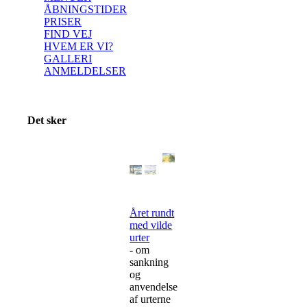
ÅBNINGSTIDER
PRISER
FIND VEJ
HVEM ER VI?
GALLERI
ANMELDELSER
Det sker
Glæd
dig
til
et
unikt
Året rundt
efterår
med vilde
&
urter
vinter
- om
i
sankning
Det
og
Vilde
anvendelse
Køkken
af urterne
i