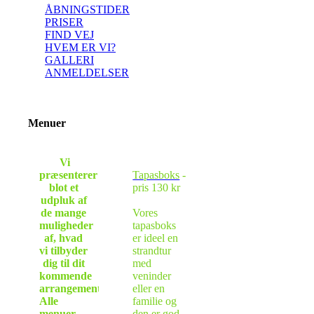
ÅBNINGSTIDER
PRISER
FIND VEJ
HVEM ER VI?
GALLERI
ANMELDELSER
Menuer
Vi
præsenterer
Tapasboks
-
blot et
pris 130 kr
udpluk af
de mange
Vores
muligheder
tapasboks
af, hvad
er ideel en
vi tilbyder
strandtur
dig til dit
med
kommende
veninder
arrangement.
eller en
Alle
familie og
menuer
den er god