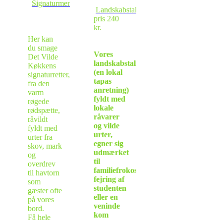
Signaturmenu
Landskabstallerken
-
pris 240
kr.
Her kan
du smage
Vores
Det Vilde
landskabstallerken
Køkkens
(en lokal
signaturretter,
tapas
fra den
anretning)
varm
fyldt med
røgede
lokale
rødspætte,
råvarer
råvildt
og vilde
fyldt med
urter,
urter fra
egner sig
skov, mark
udmærket
og
til
overdrev
familiefrokost,
til havtorn
fejring af
som
studenten
gæster ofte
eller en
på vores
veninde
bord.
kom
Få hele