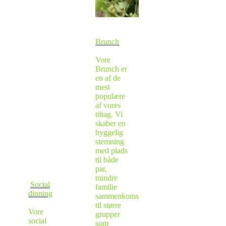
Brunch
Vore
Brunch er
en af de
mest
populære
af vores
tiltag. Vi
skaber en
hyggelig
stemning
med plads
til både
par,
mindre
Social
familie
dinning
sammenkomster
til større
Vore
grupper
social
som