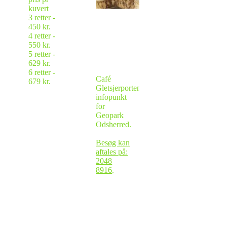
kuvert
3 retter -
450 kr.
4 retter -
550 kr.
5 retter -
629 kr.
6 retter -
Café
679 kr.
Gletsjerporten -
infopunkt
for
Geopark
Odsherred.
Besøg kan
aftales på:
2048
8916
.