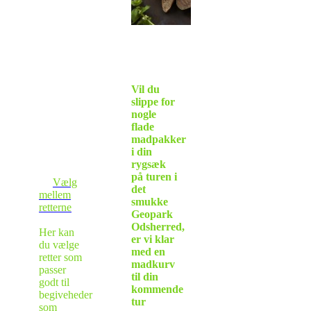
Vil du
slippe for
nogle
flade
madpakker
i din
rygsæk
på turen i
Vælg
det
mellem
smukke
retterne
Geopark
Odsherred,
Her kan
er vi klar
du vælge
med en
retter som
madkurv
passer
til din
godt til
kommende
begiveheder
tur
som