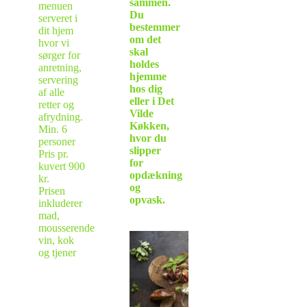
sammen.
menuen
Du
serveret i
bestemmer
dit hjem
om det
hvor vi
skal
sørger for
holdes
anretning,
hjemme
servering
hos dig
af alle
eller i Det
retter og
Vilde
afrydning.
Køkken,
Min. 6
hvor du
personer
slipper
Pris pr.
for
kuvert 900
opdækning
kr.
og
Prisen
opvask.
inkluderer
mad,
mousserende
vin, kok
og tjener