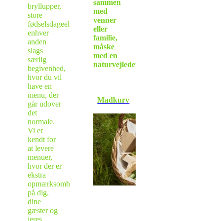
sammen
bryllupper,
med
store
venner
fødselsdageeller
eller
enhver
familie,
anden
måske
slags
med en
særlig
naturvejleder?
begivenhed,
hvor du vil
have en
menu, der
Madkurv
går udover
det
normale.
Vi er
kendt for
at levere
menuer,
hvor der er
ekstra
opmærksomhed
på dig,
dine
gæster og
jeres