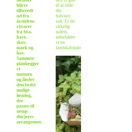
bliver
til at stille
tilberedt
din
ud fra
halvstor
årstidens
sult. Er du
råvarer
virkelig
fra bl.a.
sulten,
have,
anbefalder
skov,
vi en
mark og
landskabstalerken.
hav.
Sammen
planlægger
vi
menuen
og finder
den bedst
mulige
løsning,
der
passer til
netop
din/jeres
arrangement!