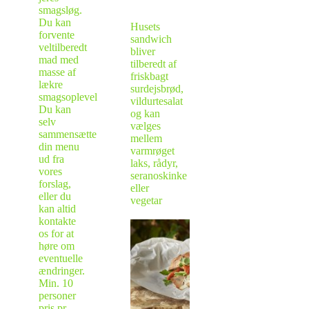
smagsløg.
Du kan
Husets
forvente
sandwich
veltilberedt
bliver
mad med
tilberedt af
masse af
friskbagt
lækre
surdejsbrød,
smagsoplevelser.
vildurtesalat
Du kan
og kan
selv
vælges
sammensætte
mellem
din menu
varmrøget
ud fra
laks, rådyr,
vores
seranoskinke
forslag,
eller
eller du
vegetar
kan altid
kontakte
os for at
høre om
eventuelle
ændringer.
Min. 10
personer
pris pr